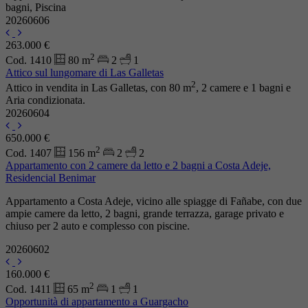
bagni, Piscina
20260606
263.000 €
2
Cod. 1410
80 m
2
1
Attico sul lungomare di Las Galletas
2
Attico in vendita in Las Galletas, con 80 m
, 2 camere e 1 bagni e
Aria condizionata.
20260604
650.000 €
2
Cod. 1407
156 m
2
2
Appartamento con 2 camere da letto e 2 bagni a Costa Adeje,
Residencial Benimar
Appartamento a Costa Adeje, vicino alle spiagge di Fañabe, con due
ampie camere da letto, 2 bagni, grande terrazza, garage privato e
chiuso per 2 auto e complesso con piscine.
20260602
160.000 €
2
Cod. 1411
65 m
1
1
Opportunità di appartamento a Guargacho