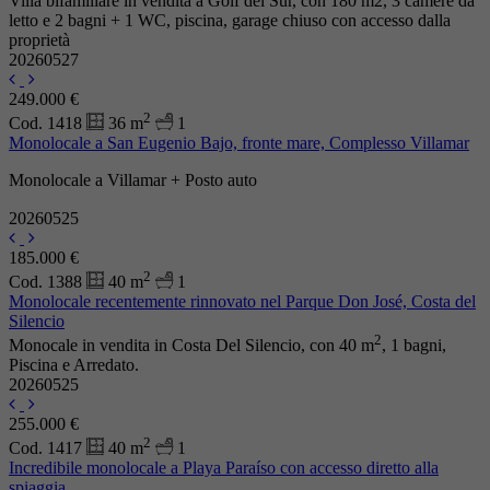
Villa bifamiliare in vendita a Golf del Sur, con 180 m2, 3 camere da
letto e 2 bagni + 1 WC, piscina, garage chiuso con accesso dalla
proprietà
20260527
249.000 €
2
Cod. 1418
36 m
1
Monolocale a San Eugenio Bajo, fronte mare, Complesso Villamar
Monolocale a Villamar + Posto auto
20260525
185.000 €
2
Cod. 1388
40 m
1
Monolocale recentemente rinnovato nel Parque Don José, Costa del
Silencio
2
Monocale in vendita in Costa Del Silencio, con 40 m
, 1 bagni,
Piscina e Arredato.
20260525
255.000 €
2
Cod. 1417
40 m
1
Incredibile monolocale a Playa Paraíso con accesso diretto alla
spiaggia