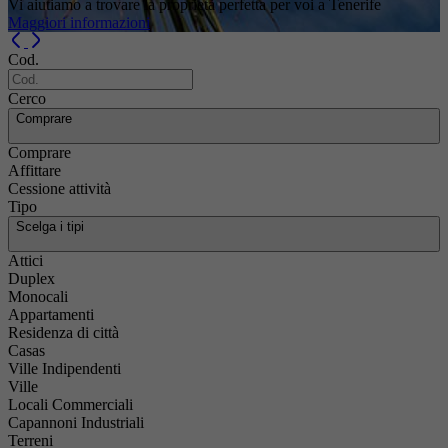
Vi aiutiamo a trovare la proprietà perfetta per voi a Tenerife
Maggiori informazioni
Previous
Next
Cod.
Cerco
Comprare
Comprare
Affittare
Cessione attività
Tipo
Scelga i tipi
Attici
Duplex
Monocali
Appartamenti
Residenza di città
Casas
Ville Indipendenti
Ville
Locali Commerciali
Capannoni Industriali
Terreni