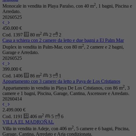
2
Monocale in vendita in Playa Paraíso, con 40 m
, 1 bagni, Piscina e
Arredato.
20260525
450.000 €
2
Cod. 1397
80 m
2
2
Casa a schiera con 2 camere da letto e due bagni a El Palm Mar
2
Duplex in vendita in Palm-Mar, con 80 m
, 2 camere e 2 bagni,
Garage e Arredato.
20260525
399.000 €
2
Cod. 1406
86 m
3
1
Appartamento con 3 camere da letto a Paya de Los Cristianos
2
Appartamento in vendita in Playa De Los Cristianos, con 86 m
, 3
camere e 1 bagni, Piscina, Garage, Cantina, Ascensore e Arredato.
20260414
2.499.000 €
2
Cod. 1191
406 m
5
6
VILLA EL MADROÑAL
2
Villa in vendita in Adeje, con 406 m
, 5 camere e 6 bagni, Piscina,
Garage, Cantina, Arredato e Aria condizionata.