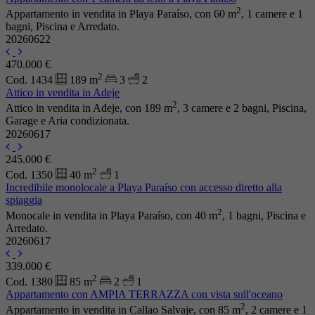
2
Appartamento in vendita in Playa Paraíso, con 60 m
, 1 camere e 1
bagni, Piscina e Arredato.
20260622
470.000 €
2
Cod. 1434
189 m
3
2
Attico in vendita in Adeje
2
Attico in vendita in Adeje, con 189 m
, 3 camere e 2 bagni, Piscina,
Garage e Aria condizionata.
20260617
245.000 €
2
Cod. 1350
40 m
1
Incredibile monolocale a Playa Paraíso con accesso diretto alla
spiaggia
2
Monocale in vendita in Playa Paraíso, con 40 m
, 1 bagni, Piscina e
Arredato.
20260617
339.000 €
2
Cod. 1380
85 m
2
1
Appartamento con AMPIA TERRAZZA con vista sull'oceano
2
Appartamento in vendita in Callao Salvaje, con 85 m
, 2 camere e 1