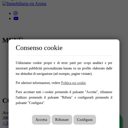
MENÙ
Consenso cookie
Inizio
Comprare
Affittare
Utilizziamo cookie propri e di terze parti per scopi analitici e per
Cessione attività
mostrarti pubblicità personalizzata basata su un profilo elaborato dalle
Vendi la tua proprietà
tue abitudini di navigazione (ad esempio, pagine visitate).
Blog
Servizi
Per ulteriori informazioni, vedere
Politica sui cookie
.
Contatti
Puoi accettare tutti i cookie premendo il pulsante "Accetta", rifiutarne
l'utilizzo premendo il pulsante "Rifiuta" e configurarli premendo il
CONTATTACI
pulsante "Configura".
Avenida de la Arenita nº 11 11
38632 Arona
Accetta
Rifiutare
Configura
+34649 696 200