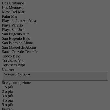
Los Cristianos
Los Menores
Mesa Del Mar
Palm-Mar
Playa de Las Américas
Playa Paraíso
Playa San Juan
San Eugenio Alto
San Eugenio Bajo
San Isidro de Abona
San Miguel de Abona
Santa Cruz de Tenerife
Tijoco Bajo
Torviscas Alto
Torviscas Bajo
Camere
Scelga un’opzione
Scelga un’opzione
1 o più
2 o più
3 o più
4 o più
5 o più
Prezzo