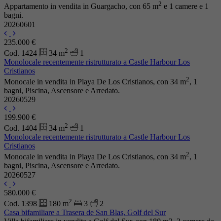
2
Appartamento in vendita in Guargacho, con 65 m
e 1 camere e 1
bagni.
20260601
235.000 €
2
Cod. 1424
34 m
1
Monolocale recentemente ristrutturato a Castle Harbour Los
Cristianos
2
Monocale in vendita in Playa De Los Cristianos, con 34 m
, 1
bagni, Piscina, Ascensore e Arredato.
20260529
199.900 €
2
Cod. 1404
34 m
1
Monolocale recentemente ristrutturato a Castle Harbour Los
Cristianos
2
Monocale in vendita in Playa De Los Cristianos, con 34 m
, 1
bagni, Piscina, Ascensore e Arredato.
20260527
580.000 €
2
Cod. 1398
180 m
3
2
Casa bifamiliare a Trasera de San Blas, Golf del Sur