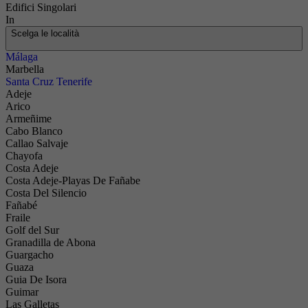
Edifici Singolari
In
Scelga le località
Málaga
Marbella
Santa Cruz Tenerife
Adeje
Arico
Armeñime
Cabo Blanco
Callao Salvaje
Chayofa
Costa Adeje
Costa Adeje-Playas De Fañabe
Costa Del Silencio
Fañabé
Fraile
Golf del Sur
Granadilla de Abona
Guargacho
Guaza
Guia De Isora
Guimar
Las Galletas